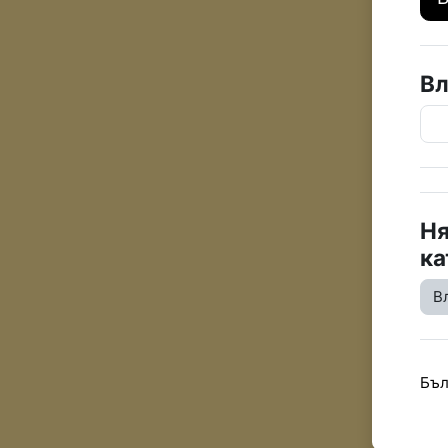
Вл
Ня
ка
В
Бъл